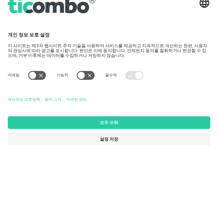
United States
Switzerland
131 Continental Dr, Suite 305,
Dorfstrasse 52a, 6390
Newark, Delaware 19713, United
Engelberg, Switzerland
States
Bulgaria
United Arab Emirates
Regus Sofia City West, bul
UAE Dubai Silicon Oasis, DDP
Totleben 53-55, 1606 Sofia,
Building A1, Office 302, Dubai,
Bulgaria
United Arab Emirates
Mexico
Av Chapultepec 360, Roma
Norte, Cuauhtémoc, 06700
Ciudad de México, CDMX,
Mexico
플랫폼 제공업체 법인은 위치, 이벤트 및/또는 도메인에 따라 다를
수 있습니다. 자세한 내용은 특정 이벤트 페이지, 임프린트 및 약관
을 확인하세요.,
사업자 정보
Can't be alone in Koren translation
구
매 조건.
© 2026 Ticombo. 판권 소유.