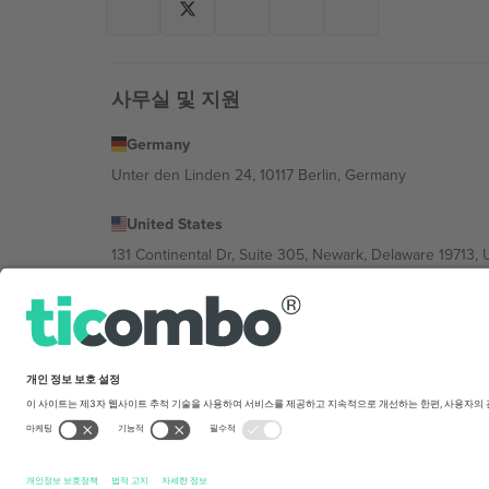
사무실 및 지원
Germany
Unter den Linden 24, 10117 Berlin, Germany
United States
131 Continental Dr, Suite 305, Newark, Delaware 19713, 
Bulgaria
Regus Sofia City West, bul Totleben 53-55, 1606 Sofia, B
Mexico
Av Chapultepec 360, Roma Norte, Cuauhtémoc, 06700
플랫폼 제공업체 법인은 위치, 이벤트 및/또는 도메인에 
translation
구매 조건.
© 2026 Ticombo. 판권 소유.