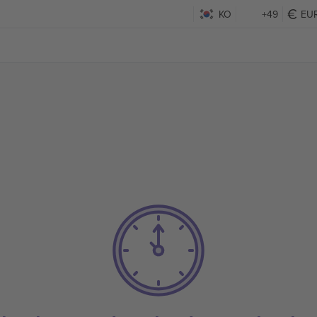
KO
+49
EU