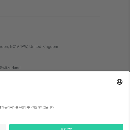
ondon, EC1V 1AW, United Kingdom
Switzerland
ding A1, Office 302, Dubai, United Arab Emirates
약관을 확인하세요.,
사업자 정보
Can't be alone in Koren