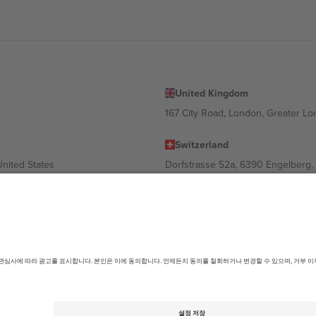
United Kingdom
167 City Road, London, Greater L
Switzerland
United States
Dorfstrasse 52a, 6390 Engelberg, 
United Arab Emirates
ulgaria
UAE Dubai Silicon Oasis, DDP Buil
 Ciudad de México, CDMX, Mexico
따라 다를 수 있습니다. 자세한 내용은 특정 이벤트 페이지, 임프린트 및 