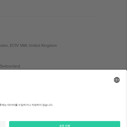
ondon, EC1V 1AW, United Kingdom
Switzerland
ding A1, Office 302, Dubai, United Arab Emirates
약관을 확인하세요.,
사업자 정보
Can't be alone in Koren