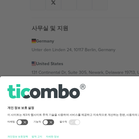
사무실 및 지원
Germany
Unter den Linden 24, 10117 Berlin, Germany
United States
131 Continental Dr, Suite 305, Newark, Delaware 19713, 
Bulgaria
Regus Sofia City West, bul Totleben 53-55, 1606 Sofia, B
Mexico
Av Chapultepec 360, Roma Norte, Cuauhtémoc, 06700
플랫폼 제공업체 법인은 위치, 이벤트 및/또는 도메인에 
translation
구매 조건.
© 2026 Ticombo. 판권 소유.