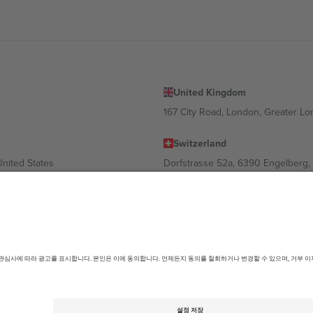
United Kingdom
167 City Road, London, Greater L
Switzerland
United States
Dorfstrasse 52a, 6390 Engelberg, 
United Arab Emirates
ulgaria
UAE Dubai Silicon Oasis, DDP Buil
 Ciudad de México, CDMX, Mexico
따라 다를 수 있습니다. 자세한 내용은 특정 이벤트 페이지, 임프린트 및 