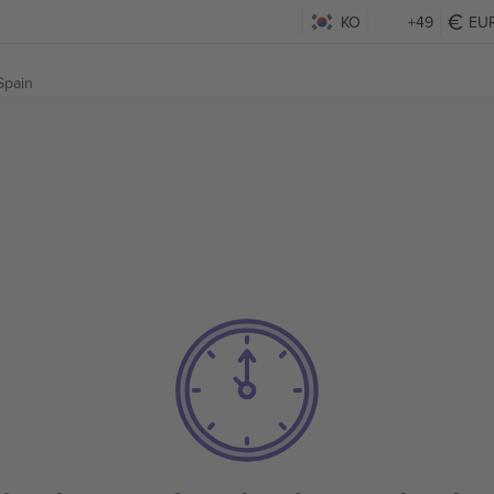
KO
+49
EU
Spain