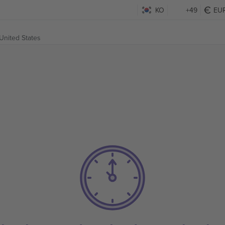
KO
+49
EU
United States