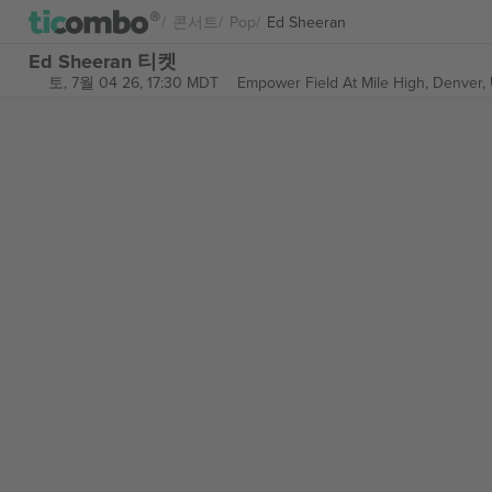
콘서트
Pop
Ed Sheeran
Ed Sheeran 티켓
토, 7월 04 26, 17:30 MDT
Empower Field At Mile High,
Denver, 