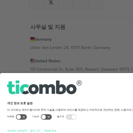
사무실 및 지원
Germany
Unter den Linden 24, 10117 Berlin, Germany
United States
131 Continental Dr, Suite 305, Newark, Delaware 19713, 
Bulgaria
Regus Sofia City West, bul Totleben 53-55, 1606 Sofia, B
Mexico
Av Chapultepec 360, Roma Norte, Cuauhtémoc, 06700
플랫폼 제공업체 법인은 위치, 이벤트 및/또는 도메인에 
translation
구매 조건.
© 2026 Ticombo. 판권 소유.