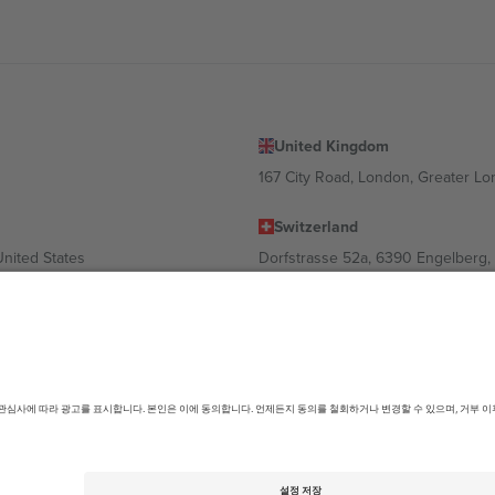
United Kingdom
167 City Road, London, Greater L
Switzerland
United States
Dorfstrasse 52a, 6390 Engelberg, 
United Arab Emirates
ulgaria
UAE Dubai Silicon Oasis, DDP Buil
 Ciudad de México, CDMX, Mexico
따라 다를 수 있습니다. 자세한 내용은 특정 이벤트 페이지, 임프린트 및 