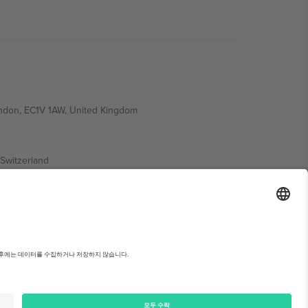
ondon, EC1V 1AW, United Kingdom
Switzerland
ding A1, Office 302, Dubai, United Arab Emirates
약관을 확인하세요.,
사업자 정보
Can't be alone in Koren