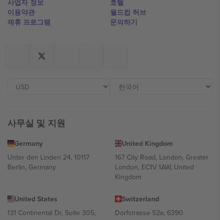
사업자 정보
호텔
이용약관
월드컵 허브
제휴 프로그램
문의하기
사무실 및 지원
Germany
United Kingdom
Unter den Linden 24, 10117
167 City Road, London, Greater
Berlin, Germany
London, EC1V 1AW, United
Kingdom
United States
Switzerland
131 Continental Dr, Suite 305,
Dorfstrasse 52a, 6390