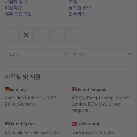
사업자 정보
호텔
이용약관
월드컵 허브
제휴 프로그램
문의하기
사무실 및 지원
Germany
United Kingdom
Unter den Linden 24, 10117
167 City Road, London, Greater
Berlin, Germany
London, EC1V 1AW, United
Kingdom
United States
Switzerland
131 Continental Dr, Suite 305,
Dorfstrasse 52a, 6390