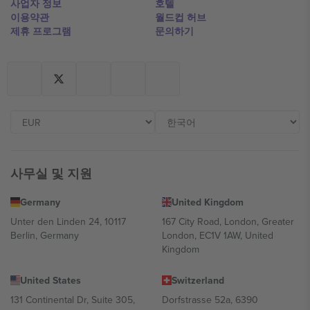
사업자 정보
호텔
이용약관
월드컵 허브
제휴 프로그램
문의하기
사무실 및 지원
Germany
United Kingdom
Unter den Linden 24, 10117
167 City Road, London, Greater
Berlin, Germany
London, EC1V 1AW, United
Kingdom
United States
Switzerland
131 Continental Dr, Suite 305,
Dorfstrasse 52a, 6390