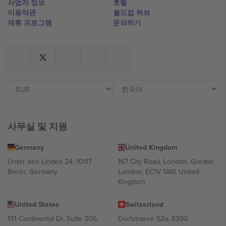
사업자 정보
호텔
이용약관
월드컵 허브
제휴 프로그램
문의하기
사무실 및 지원
Germany
United Kingdom
Unter den Linden 24, 10117
167 City Road, London, Greater
Berlin, Germany
London, EC1V 1AW, United
Kingdom
United States
Switzerland
131 Continental Dr, Suite 305,
Dorfstrasse 52a, 6390