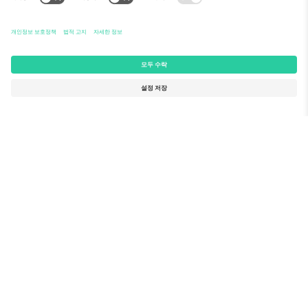
TixProtect
이용 방법
사업자 정보
호텔
이용약관
월드컵 허브
제휴 프로그램
문의하기
사무실 및 지원
Germany
United Kingdom
Unter den Linden 24, 10117
167 City Road, London, Greater
Berlin, Germany
London, EC1V 1AW, United
Kingdom
United States
Switzerland