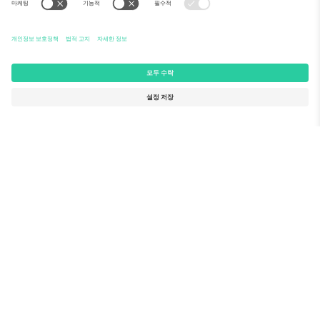
팀
자주 묻는 질문
TixProtect
이용 방법
사업자 정보
호텔
이용약관
월드컵 허브
제휴 프로그램
문의하기
사무실 및 지원
Germany
United Kingdom
Unter den Linden 24, 10117
167 City Road, London, Greater
Berlin, Germany
London, EC1V 1AW, United
Kingdom
United States
Switzerland