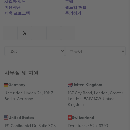
사업자 정보
호텔
이용약관
월드컵 허브
제휴 프로그램
문의하기
사무실 및 지원
Germany
United Kingdom
Unter den Linden 24, 10117
167 City Road, London, Greater
Berlin, Germany
London, EC1V 1AW, United
Kingdom
United States
Switzerland
131 Continental Dr, Suite 305,
Dorfstrasse 52a, 6390