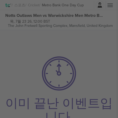
로그인
스포츠
Cricket
Metro Bank One Day Cup
Notts Outlaws Men vs Warwickshire Men Metro Bank One Day Cup 티켓
목, 7월 23 26, 12:00 BST
The John Fretwell Sporting Complex,
Mansfield, United Kingdom
이미 끝난 이벤트입
니다.