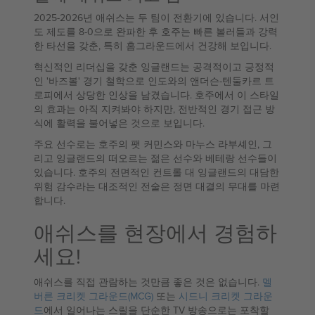
2025-2026년 애쉬스는 두 팀이 전환기에 있습니다. 서인
도 제도를 8-0으로 완파한 후 호주는 빠른 볼러들과 강력
한 타선을 갖춘, 특히 홈그라운드에서 건강해 보입니다.
혁신적인 리더십을 갖춘 잉글랜드는 공격적이고 긍정적
인 '바즈볼' 경기 철학으로 인도와의 앤더슨-텐둘카르 트
로피에서 상당한 인상을 남겼습니다. 호주에서 이 스타일
의 효과는 아직 지켜봐야 하지만, 전반적인 경기 접근 방
식에 활력을 불어넣은 것으로 보입니다.
주요 선수로는 호주의 팻 커민스와 마누스 라부셰인, 그
리고 잉글랜드의 떠오르는 젊은 선수와 베테랑 선수들이
있습니다. 호주의 전면적인 컨트롤 대 잉글랜드의 대담한
위험 감수라는 대조적인 전술은 정면 대결의 무대를 마련
합니다.
애쉬스를 현장에서 경험하
세요!
애쉬스를 직접 관람하는 것만큼 좋은 것은 없습니다.
멜
버른 크리켓 그라운드(MCG)
또는
시드니 크리켓 그라운
드
에서 일어나는 스릴을 단순한 TV 방송으로는 포착할