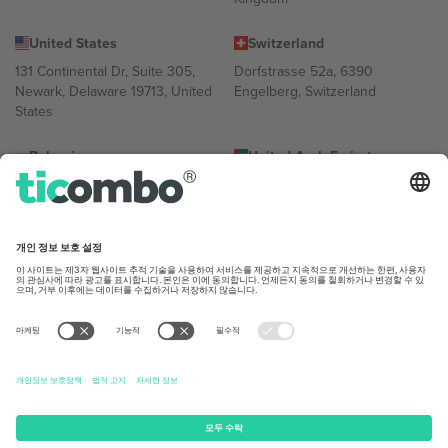
United States
Switzerland
131 Continental Dr, Suite 305,
Dorfstrasse 52a, 6390
Newark, Delaware 19713, United
Engelberg, Switzerland
States
Bulgaria
United Arab Emirates
Regus Sofia City West, bul
UAE Dubai Silicon Oasis, DDP
Totleben 53-55, 1606 Sofia,
Building A1, Office 302, Dubai,
Bulgaria
United Arab Emirates
Mexico
Av Chapultepec 360, Roma
Norte, Cuauhtémoc, 06700
Ciudad de México, CDMX,
Mexico
플랫폼 제공업체 법인은 위치, 이벤트 및/또는 도메인에 따라 다를
수 있습니다. 자세한 내용은 특정 이벤트 페이지, 임프린트 및 약관
을 확인하세요.,
사업자 정보
Can't be alone in Koren translation
구