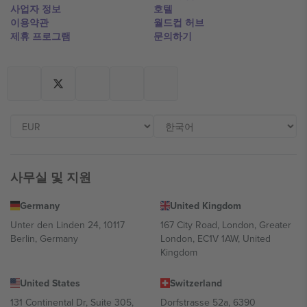
사업자 정보
호텔
이용약관
월드컵 허브
제휴 프로그램
문의하기
사무실 및 지원
Germany
United Kingdom
Unter den Linden 24, 10117
167 City Road, London, Greater
Berlin, Germany
London, EC1V 1AW, United
Kingdom
United States
Switzerland
131 Continental Dr, Suite 305,
Dorfstrasse 52a, 6390