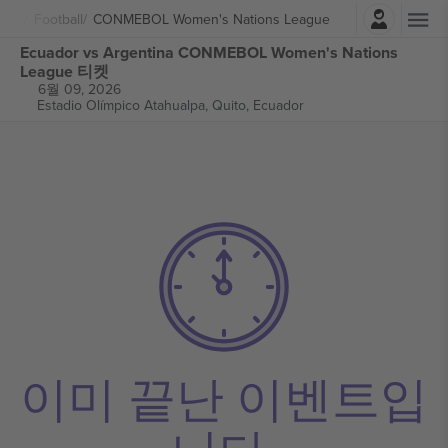
로그인
포츠
Football
CONMEBOL Women's Nations League
Ecuador vs Argentina CONMEBOL Women's Nations
League 티켓
6월 09, 2026
Estadio Olímpico Atahualpa,
Quito, Ecuador
이미 끝난 이벤트입