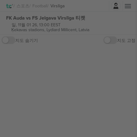
로그인
스포츠
Football
Virslīga
FK Auda vs FS Jelgava Virslīga 티켓
일, 11월 01 26, 13:00 EEST
Ķekavas stadions,
Lydiard Millicent, Latvia
지도 숨기기
지도 고정