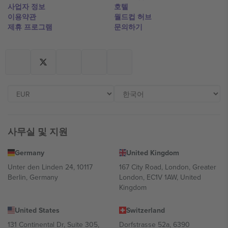
사업자 정보
호텔
이용약관
월드컵 허브
제휴 프로그램
문의하기
사무실 및 지원
Germany
United Kingdom
Unter den Linden 24, 10117
167 City Road, London, Greater
Berlin, Germany
London, EC1V 1AW, United
Kingdom
United States
Switzerland
131 Continental Dr, Suite 305,
Dorfstrasse 52a, 6390