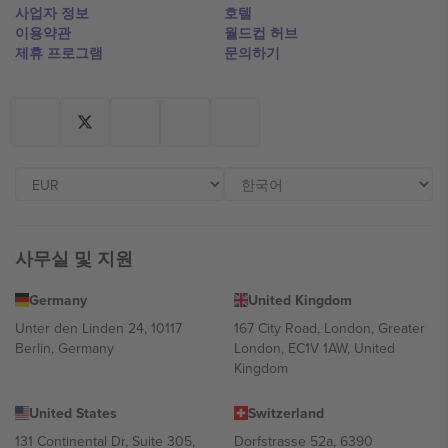
사업자 정보
호텔
이용약관
월드컵 허브
제휴 프로그램
문의하기
사무실 및 지원
Germany
United Kingdom
Unter den Linden 24, 10117
167 City Road, London, Greater
Berlin, Germany
London, EC1V 1AW, United
Kingdom
United States
Switzerland
131 Continental Dr, Suite 305,
Dorfstrasse 52a, 6390