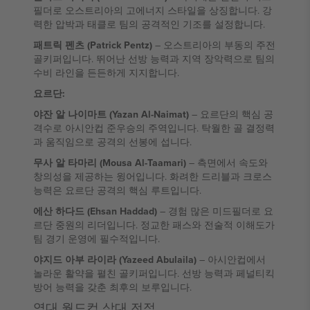
필더로 오스트리아의 고에너지 스타일을 상징합니다. 강
력한 압박과 태클로 팀의 공격적인 기조를 설정합니다.
패트릭 펜츠 (Patrick Pentz)
– 오스트리아의 부동의 주전
골키퍼입니다. 뛰어난 선방 능력과 지역 장악력으로 팀의
수비 라인을 든든하게 지지합니다.
요르단:
야잔 알 나이마트 (Yazan Al-Naimat)
– 요르단의 핵심 공
격수로 아시안컵 준우승의 주역입니다. 탁월한 골 결정력
과 움직임으로 공격의 선봉에 섭니다.
무사 알 타마리 (Mousa Al-Taamari)
– 측면에서 속도와
창의성을 제공하는 윙어입니다. 화려한 드리블과 크로스
능력은 요르단 공격의 핵심 루트입니다.
에산 하다드 (Ehsan Haddad)
– 경험 많은 미드필더로 요
르단 중원의 리더입니다. 정교한 패스와 전술적 이해도가
팀 경기 운영에 필수적입니다.
야지드 아부 라이라 (Yazeed Abulaila)
– 아시안컵에서
놀라운 활약을 펼친 골키퍼입니다. 선방 능력과 페널티킥
방어 능력을 갖춘 최후의 보루입니다.
역대 월드컵 상대 전적