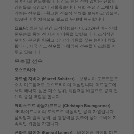
중 하나로 변모했습니다. 강도 높은 전방 압박은 유럽의
강팀들을 끊임없이 괴롭혔습니다. 유럽 주요 리그에서 활
약하는 선수들과 확고한 전술적 색채를 보유하고 있으며,
1998년 이후 처음으로 월드컵 무대에 복귀합니다.
요르단:
최근 몇 년간 급성장했습니다. 2024년 아시안컵
준우승을 통해 전 세계에 이름을 알렸습니다. 조직적인
수비와 끈끈한 팀워크, 상대의 리듬을 끊는 능력이 탁월
합니다. 자국 리그 선수들과 해외파 선수들이 조화를 이
루고 있습니다.
주목할 선수
오스트리아:
마르셀 자비처 (Marcel Sabitzer)
– 보루시아 도르트문트
소속 미드필더로 오스트리아의 핵심입니다. 미드필드에
서의 에너지, 넓은 패스 범위, 득점력을 바탕으로 공격 전
개의 중심 역할을 합니다.
크리스토프 바움가르트너 (Christoph Baumgartner)
–
RB 라이프치히의 포워드로 역동적인 공격 자원입니다.
움직임과 압박 능력, 골 결정력을 갖추어 상대 수비에 지
속적인 위협을 가합니다.
콘라트 라이머 (Konrad Laimer)
– 바이에른 뮌헨의 미드