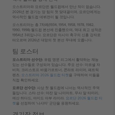
오스트리아와 요르단은 월드컵에서 만난 적이 없습니다.
2026년 본 경기는 양 팀의 첫 맞대결이며, 요르단에게는
역사적인 월드컵 데뷔전이 될 것입니다.
오스트리아는 총 7차례(1934, 1954, 1958, 1978, 1982,
1990, 1998) 월드컵 본선에 진출했으며, 역대 최고 성적은
1954년 3위입니다. 요르단은 아시아 축구의 신흥 강자로
떠오르며 2026년 대망의 첫 본선 무대에 오릅니다.
팀 로스터
오스트리아 선수단:
유럽 명문 리그에서 활약하는 재능
있는 선수들로 구성되어 있습니다. 주요 선수: 마르셀 자
비처, 크리스토프 바움가르트너, 콘라트 라이머, 패트릭
펜츠.
오스트리아 2026 월드컵 티켓
을 구매하여 이들을
직접 확인하세요.
요르단 선수단:
사상 첫 월드컵에 나서는 역사적인 주역
들입니다. 스타 선수: 야잔 알 나이마트, 무사 알 타마리,
에산 하다드, 야지드 아부 라이라.
요르단 2026 월드컵 티
켓
을 선점하여 '나샤마' 군단을 응원하세요.
경기장 정보