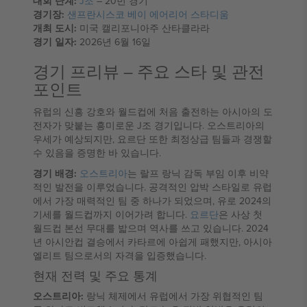
대회 단계:
J조
– 20번 경기
경기장:
샌프란시스코 베이 에어리어 스타디움
개최 도시:
미국 캘리포니아주 산타클라라
경기 일자:
2026년 6월 16일
경기 프리뷰 – 주요 스타 및 관전
포인트
유럽의 신흥 강호와 월드컵에 처음 출전하는 아시아의 도
전자가 맞붙는 흥미로운 J조 경기입니다. 오스트리아의
우세가 예상되지만, 요르단 또한 최정상급 팀들과 경쟁할
수 있음을 증명한 바 있습니다.
경기 배경:
오스트리아
는 랄프 랑닉 감독 부임 이후 비약
적인 발전을 이루었습니다. 공격적인 압박 스타일로 유럽
에서 가장 매력적인 팀 중 하나가 되었으며, 유로 2024의
기세를 월드컵까지 이어가려 합니다.
요르단
은 사상 첫
월드컵 본선 무대를 밟으며 역사를 쓰고 있습니다. 2024
년 아시안컵 결승에서 카타르에 아쉽게 패했지만, 아시아
엘리트 팀으로서의 자격을 입증했습니다.
현재 전력 및 주요 통계
오스트리아:
랑닉 체제에서 유럽에서 가장 위협적인 팀