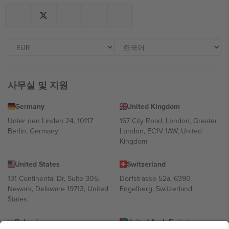
사무실 및 지원
Germany
United Kingdom
Unter den Linden 24, 10117
167 City Road, London, Greater
Berlin, Germany
London, EC1V 1AW, United
Kingdom
United States
Switzerland
131 Continental Dr, Suite 305,
Dorfstrasse 52a, 6390
Newark, Delaware 19713, United
Engelberg, Switzerland
States
Bulgaria
United Arab Emirates