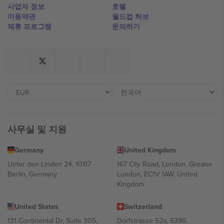
사업자 정보
호텔
이용약관
월드컵 허브
제휴 프로그램
문의하기
사무실 및 지원
Germany
United Kingdom
Unter den Linden 24, 10117
167 City Road, London, Greater
Berlin, Germany
London, EC1V 1AW, United
Kingdom
United States
Switzerland
131 Continental Dr, Suite 305,
Dorfstrasse 52a, 6390