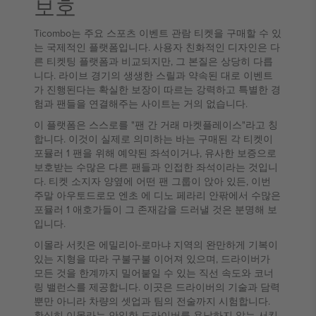
보호
Ticombo는 주요 스포츠 이벤트 관람 티켓을 구매할 수 있
는 국제적인 플랫폼입니다. 사용자 친화적인 디자인은 다
른 티켓팅 플랫폼과 비교되지만, 그 본질은 상당히 다릅
니다. 라이브 경기의 생생한 스릴과 약속된 대로 이벤트
가 진행된다는 확실한 보장이 따르는 강력하고 특별한 경
험과 팬들을 연결해주는 사이트는 거의 없습니다.
이 플랫폼은 스스로를 "팬 간 거래 마켓플레이스"라고 칭
합니다. 이것이 실제로 의미하는 바는 구매된 각 티켓이
포뮬러 1 팬을 위해 예약된 좌석이거나, 유사한 보증으로
보호받는 수많은 다른 팬들과 인접한 좌석이라는 것입니
다. 티켓 소지자 양옆에 어떤 팬 그룹이 앉아 있든, 이번
주말 아우토드로모 엔초 에 디노 페라리 안팎에서 수많은
포뮬러 1 애호가들이 그 존재감을 드러낼 것은 분명해 보
입니다.
이몰라 서킷은 에밀리아-로마냐 지역의 완만하게 기복이
있는 지형을 따라 구불구불 이어져 있으며, 드라이버가
모든 것을 한계까지 밀어붙일 수 있는 직선 속도와 코너
링 밸런스를 제공합니다. 이곳은 드라이버의 기술과 담력
뿐만 아니라 차량의 셋업과 팀의 전술까지 시험합니다.
확실히 이몰라는 안일한 드라이버를 용납하지 않는 서킷