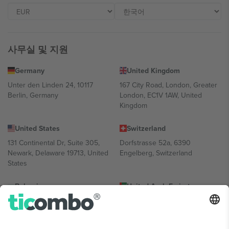
사무실 및 지원
Germany
United Kingdom
Unter den Linden 24, 10117
167 City Road, London, Greater
Berlin, Germany
London, EC1V 1AW, United
Kingdom
United States
Switzerland
131 Continental Dr, Suite 305,
Dorfstrasse 52a, 6390
Newark, Delaware 19713, United
Engelberg, Switzerland
States
Bulgaria
United Arab Emirates
Regus Sofia City West, bul
UAE Dubai Silicon Oasis, DDP
Totleben 53-55, 1606 Sofia,
Building A1, Office 302, Dubai,
Bulgaria
United Arab Emirates