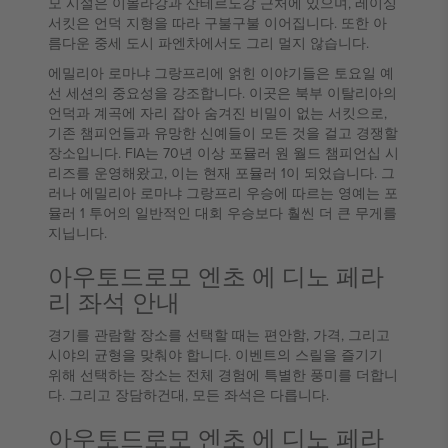
모 시설은 이몰라강과 산테르노강 근처에 있으며, 레이싱
서킷은 언덕 지형을 따라 구불구불 이어집니다. 또한 아
름다운 중세 도시 파엔차에서도 그리 멀지 않습니다.
에밀리아 로마냐 그랑프리에 얽힌 이야기들은 토요일 예
선 세션의 중요성을 강조합니다. 이곳은 북부 이탈리아의
언덕과 계곡에 자리 잡아 숨겨진 비밀이 없는 서킷으로,
기존 챔피언들과 유망한 신예들이 모든 것을 걸고 경쟁할
장소입니다. FIA는 70년 이상 포뮬러 원 월드 챔피언십 시
리즈를 운영해왔고, 이는 현재 포뮬러 1이 되었습니다. 그
러나 에밀리아 로마냐 그랑프리 우승에 따르는 영예는 포
뮬러 1 투어의 일반적인 대회 우승보다 훨씬 더 큰 무게를
지닙니다.
아우토드로모 엔초 에 디노 페라
리 좌석 안내
경기를 관람할 장소를 선택할 때는 편안함, 가격, 그리고
시야의 균형을 맞춰야 합니다. 이벤트의 스릴을 즐기기
위해 선택하는 장소는 전체 경험에 특별한 풍미를 더합니
다. 그리고 장담하건대, 모든 좌석은 다릅니다.
아우토드로모 엔초 에 디노 페라