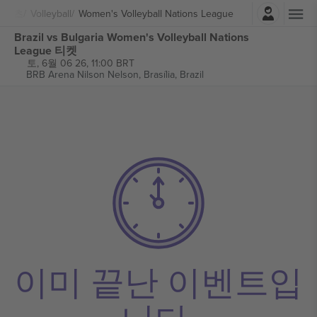
로그인
스포츠
Volleyball
Women's Volleyball Nations League
Brazil vs Bulgaria Women's Volleyball Nations
League 티켓
토, 6월 06 26, 11:00 BRT
BRB Arena Nilson Nelson,
Brasília, Brazil
이미 끝난 이벤트입