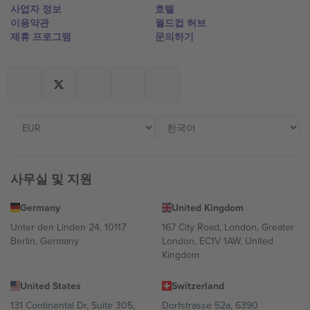
사업자 정보
호텔
이용약관
월드컵 허브
제휴 프로그램
문의하기
사무실 및 지원
Germany
United Kingdom
Unter den Linden 24, 10117
167 City Road, London, Greater
Berlin, Germany
London, EC1V 1AW, United
Kingdom
United States
Switzerland
131 Continental Dr, Suite 305,
Dorfstrasse 52a, 6390